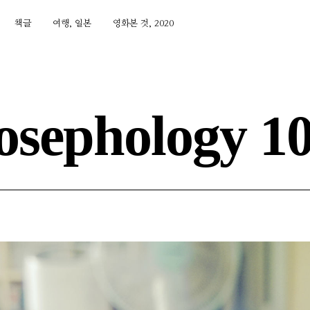
책글
여행, 일본
영화본 것, 2020
osephology 1