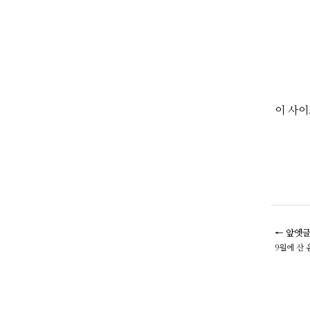
이 사이
← 앞엣
9월에 산